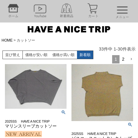
HOME
カットソー
33
件中
1
-
30
件表示
並び替え
価格が安い順
価格が高い順
新着順
1
2
2025SS HAVE A NICE TRIP
マリンスリーブカットソー
2025SS HAVE A NICE TRIP