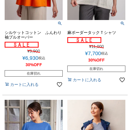
シルケットコットン ふんわり
麻ボーダータックＴシャツ
袖プルオーバー
¥
11,000
¥
9,900
¥
7,700
税込
¥
6,930
税込
30%OFF
30%OFF
在庫切れ
在庫切れ
カートに入れる
カートに入れる