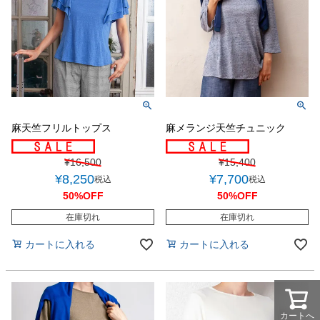
麻天竺フリルトップス
麻メランジ天竺チュニック
¥
16,500
¥
15,400
¥
8,250
¥
7,700
税込
税込
50%OFF
50%OFF
在庫切れ
在庫切れ
カートに入れる
カートに入れる
カートへ