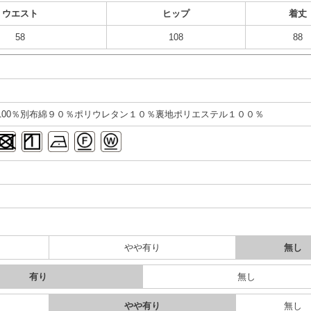
ウエスト
ヒップ
着丈
58
108
88
100％別布綿９０％ポリウレタン１０％裏地ポリエステル１００％
り
やや有り
無し
有り
無し
り
やや有り
無し