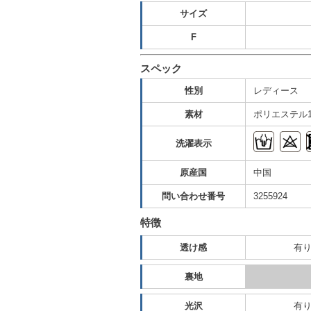
サイズ
F
スペック
性別
レディース
素材
ポリエステル
洗濯表示
原産国
中国
問い合わせ番号
3255924
特徴
透け感
有
裏地
光沢
有