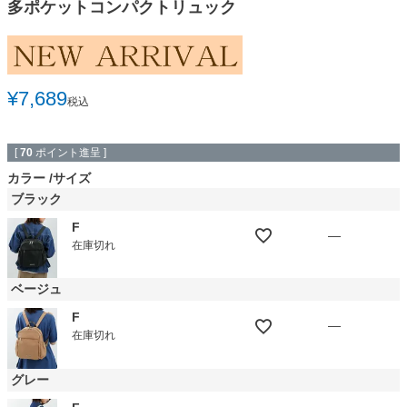
多ポケットコンパクトリュック
¥
7,689
税込
[
70
ポイント進呈 ]
カラー
サイズ
ブラック
F
—
在庫切れ
ベージュ
F
—
在庫切れ
グレー