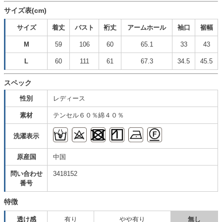
サイズ表(cm)
サイズ
着丈
バスト
裄丈
アームホール
袖口
裾幅
M
59
106
60
65.1
33
43
L
60
111
61
67.3
34.5
45.5
スペック
性別
レディース
素材
テンセル６０％綿４０％
洗濯表示
原産国
中国
問い合わせ
3418152
番号
特徴
透け感
有り
やや有り
無し