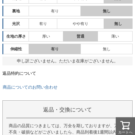
裏地
有り
無し
光沢
有り
やや有り
無し
生地の厚さ
厚い
普通
薄い
伸縮性
有り
無し
申し訳ございません。ただいま在庫がございません。
返品特約について
商品についてのお問い合わせ
返品・交換について
商品の品質につきましては、万全を期しておりますが、万一
不良・破損などがございましたら、商品到着後1週間以内にお
カートへ
カートへ