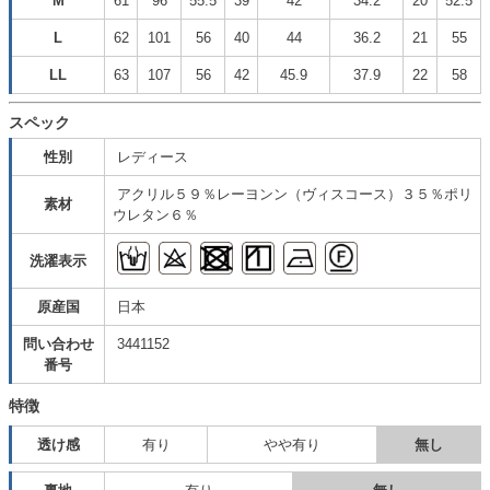
M
61
96
55.5
39
42
34.2
20
52.5
L
62
101
56
40
44
36.2
21
55
LL
63
107
56
42
45.9
37.9
22
58
スペック
性別
レディース
アクリル５９％レーヨンン（ヴィスコース）３５％ポリ
素材
ウレタン６％
洗濯表示
原産国
日本
問い合わせ
3441152
番号
特徴
透け感
有り
やや有り
無し