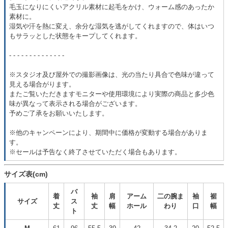
毛玉になりにくいアクリル素材に起毛をかけ、ウォーム感のあったか
素材に。
湿気や汗を熱に変え、余分な湿気を逃がしてくれますので、体はいつ
もサラッとした状態をキープしてくれます。
- - - - - - - - - - - - - -
※スタジオ及び屋外での撮影画像は、光の当たり具合で色味が違って
見える場合がります。
またご覧いただきますモニターや使用環境により実際の商品と多少色
味が異なって表示される場合がございます。
予めご了承をお願いいたします。
※他のキャンペーンにより、期間中に価格が変動する場合がありま
す。
※セールは予告なく終了させていただく場合もあります。
サイズ表(cm)
バ
着
袖
肩
アーム
二の腕ま
袖
裾
サイズ
ス
丈
丈
幅
ホール
わり
口
幅
ト