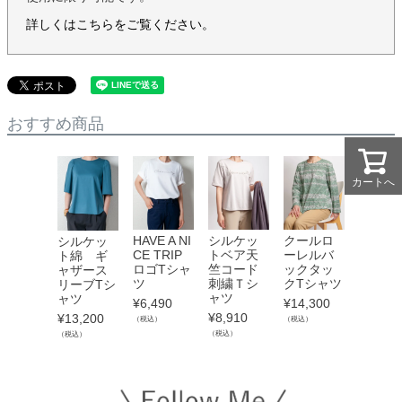
詳しくはこちらをご覧ください。
おすすめ商品
カートへ
カートへ
HAVE A NI
シルケッ
クールロ
シルケッ
CE TRIP
トベア天
ーレルバ
ト綿 ギ
ロゴTシャ
竺コード
ックタッ
ャザース
ツ
刺繍Ｔシ
クTシャツ
リーブTシ
ャツ
ャツ
¥
6,490
¥
14,300
¥
8,910
¥
13,200
（税込）
（税込）
（税込）
（税込）