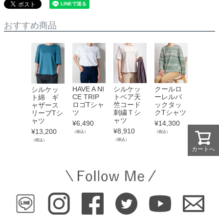
おすすめ商品
HAVE A NI
シルケッ
クールロ
シルケッ
CE TRIP
トベア天
ーレルバ
ト綿 ギ
ロゴTシャ
竺コード
ックタッ
ャザース
ツ
刺繍Ｔシ
クTシャツ
リーブTシ
ャツ
ャツ
¥
6,490
¥
14,300
¥
8,910
¥
13,200
（税込）
（税込）
（税込）
（税込）
カートへ
カートへ