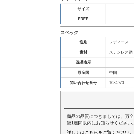
サイズ
FREE
スペック
性別
レディース
素材
ステンレス鋼
洗濯表示
原産国
中国
問い合わせ番号
1084970
商品の品質につきましては、万全
後1週間以内にお知らせください
詳しくはこちらをご覧ください。