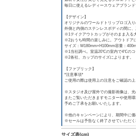
毎日に使えるレディースウェアブランド
【デザイン】
オリジナルのワールドトリップロゴ入り
外側と内側のステンレスボディの間に、
※1テイクアウトカップがそのまま入る
※2おうち時間の楽しみに。アウトドア
サイズ：W180mm×H100mm容量：400m
※1当社調べ。室温20℃の室内で4℃の
※2各社、カップのサイズによります。
【ファブリック】
*注意事項*
ご使用の際は使用上の注意をご確認の上
※スタジオ及び屋外での撮影画像は、光
またご覧いただきますモニターや使用環
予めご了承をお願いいたします。
※他のキャンペーンにより、期間中に価
※セールは予告なく終了させていただく
サイズ表(cm)