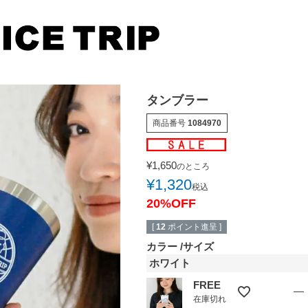
タンブラー
商品番号
1084970
検索
¥
1,650
のところ
¥
1,320
税込
20%OFF
[
12
ポイント進呈 ]
カラー
サイズ
ホワイト
FREE
—
在庫切れ