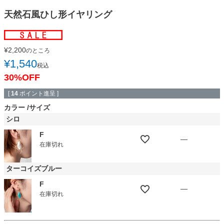
天然石風ひし形イヤリング
¥
2,200
のところ
¥
1,540
税込
30%OFF
[
14
ポイント進呈 ]
カラー
サイズ
シロ
F
—
在庫切れ
ターコイズブルー
F
—
在庫切れ