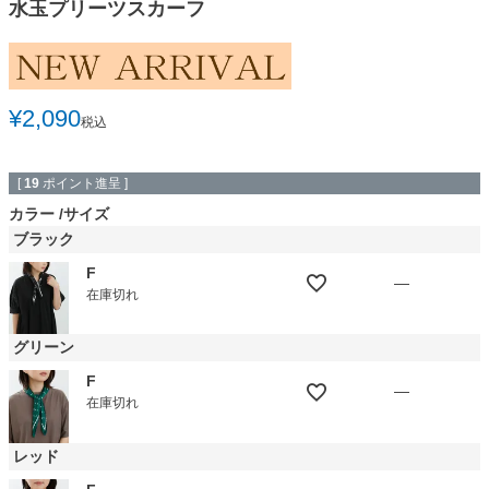
水玉プリーツスカーフ
¥
2,090
税込
[
19
ポイント進呈 ]
カラー
サイズ
ブラック
F
—
在庫切れ
グリーン
F
—
在庫切れ
レッド