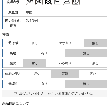
洗濯表示
原産国
中国
問い合わせ
3047974
番号
特徴
透け感
有り
やや有り
無し
裏地
有り
無し
光沢
有り
やや有り
無し
生地の厚さ
厚い
普通
薄い
伸縮性
有り
無し
申し訳ございません。ただいま在庫がございません。
返品特約について