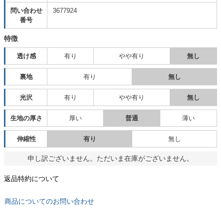
問い合わせ
3677924
番号
特徴
透け感
有り
やや有り
無し
裏地
有り
無し
光沢
有り
やや有り
無し
生地の厚さ
厚い
普通
薄い
伸縮性
有り
無し
申し訳ございません。ただいま在庫がございません。
返品特約について
商品についてのお問い合わせ