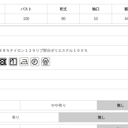
バスト
裄丈
袖口
100
80
10
4
８８％ナイロン１２％リブ部分ポリエステル１００％
り
やや有り
無し
有り
無し