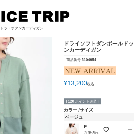
ルドットボタンカーディガン
ドライソフトダンボールドッ
ンカーディガン
商品番号
3104954
検索
¥
13,200
税込
[
120
ポイント進呈 ]
カラー
サイズ
ベージュ
F
—
在庫切れ