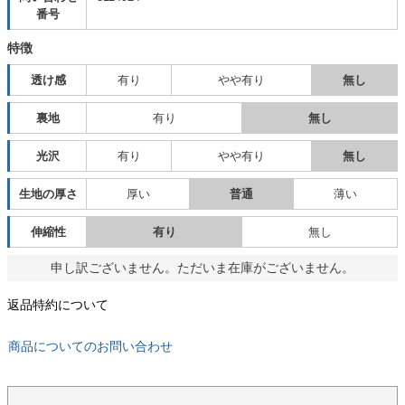
番号
特徴
透け感
有り
やや有り
無し
裏地
有り
無し
光沢
有り
やや有り
無し
生地の厚さ
厚い
普通
薄い
伸縮性
有り
無し
申し訳ございません。ただいま在庫がございません。
返品特約について
商品についてのお問い合わせ