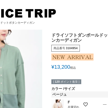
ルドットボタンカーディガン
ドライソフトダンボールドッ
ンカーディガン
商品番号
3104954
検索
¥
13,200
税込
[
120
ポイント進呈 ]
カラー
サイズ
ベージュ
F
—
在庫切れ