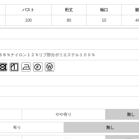
バスト
裄丈
袖口
100
80
10
4
８８％ナイロン１２％リブ部分ポリエステル１００％
り
やや有り
無し
有り
無し