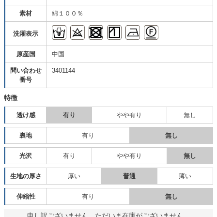
素材
綿１００％
洗濯表示
原産国
中国
問い合わせ
3401144
番号
特徴
透け感
有り
やや有り
無し
裏地
有り
無し
光沢
有り
やや有り
無し
生地の厚さ
厚い
普通
薄い
伸縮性
有り
無し
申し訳ございません。ただいま在庫がございません。