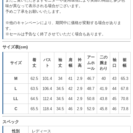
またご覧いただきますモニターや使用環境により実際の商品と多少色
味が異なって表示される場合がございます。
予めご了承をお願いいたします。
※他のキャンペーンにより、期間中に価格が変動する場合がありま
す。
※セールは予告なく終了させていただく場合もあります。
サイズ表(cm)
アー
二の
着
バス
袖
肩
衿
袖
裾
サイズ
ムホ
腕ま
丈
ト
丈
幅
高
口
幅
ール
わり
M
62.5
101.4
34
41
2.9
46.7
40
43
65.3
L
63.5
106.4
34.5
42
2.9
48.7
41.9
44
67.8
LL
64.5
112.4
34.5
44
2.9
50.8
43.8
45
70.8
C
65.5
118.4
34.5
46
2.9
52.9
45.8
46
73.8
スペック
性別
レディース