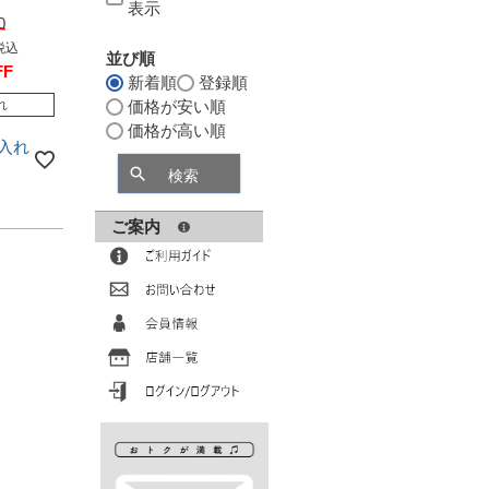
表示
0
税込
並び順
FF
新着順
登録順
れ
価格が安い順
価格が高い順
入れ
検索
ご案内