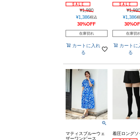
¥
1,980
¥
1,98
¥
1,386
¥
1,386
税込
30%OFF
30%OF
在庫切れ
在庫切
カートに入れ
カートに
る
る
マティスブルーウェ
着圧ロングソ
ザーワンピース