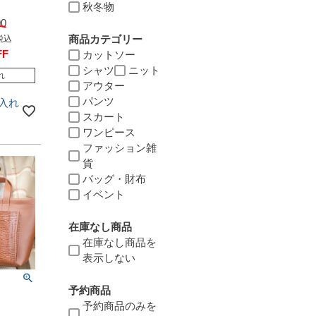
秋冬物
00
商品カテゴリー
税込
FF
カットソー
シャツ
ニット
れ
アウター
パンツ
入れ
スカート
ワンピース
ファッション雑
貨
バッグ・財布
イベント
在庫なし商品
在庫なし商品を
表示しない
予約商品
予約商品のみを