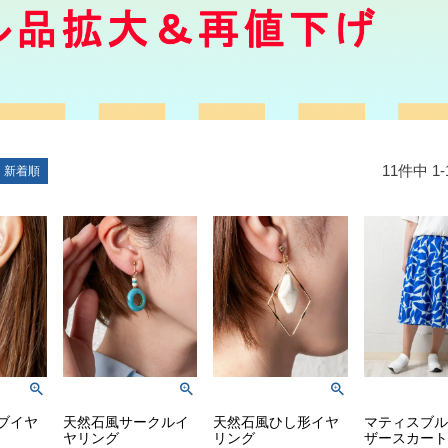
11
件中
1
-
新着順
ブイヤ
天然石風サークルイ
天然石風ひし形イヤ
マティスブル
ヤリング
リング
ザースカート