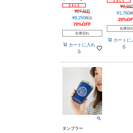
¥
2,20
¥
27,500
¥
1,760
¥
8,250
税込
20%OF
70%OFF
在庫切
在庫切れ
カートに
カートに入れ
る
る
タンブラー