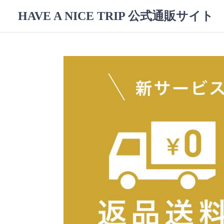
コ
HAVE A NICE TRIP 公式通販サイト
ン
テ
ン
ツ
へ
ス
キ
ッ
プ