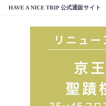
コ
HAVE A NICE TRIP 公式通販サイト
ン
テ
ン
ツ
へ
ス
キ
ッ
プ