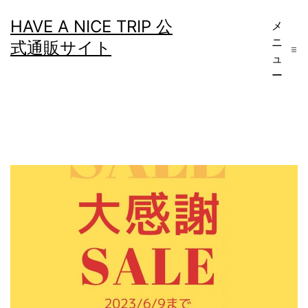
コ
HAVE A NICE TRIP 公
メ
ン
ニ
式通販サイト
テ
ュ
ー
ン
ツ
へ
ス
キ
ッ
プ