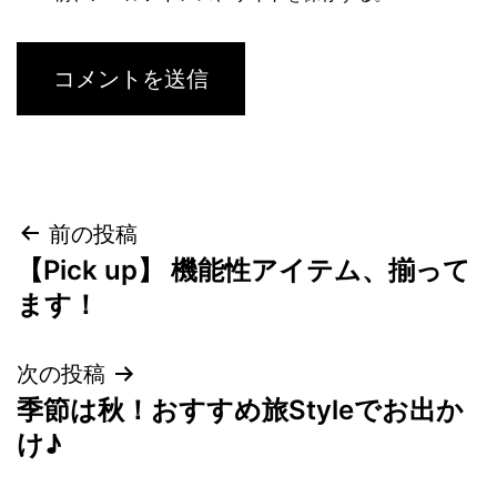
投
前の投稿
【Pick up】 機能性アイテム、揃って
稿
ます！
ナ
次の投稿
ビ
季節は秋！おすすめ旅Styleでお出か
ゲ
け♪
ー