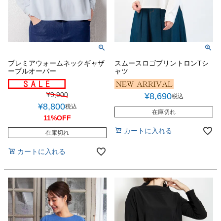
プレミアウォームネックギャザ
スムースロゴプリントロンTシ
ープルオーバー
ャツ
¥
9,900
¥
8,690
税込
¥
8,800
税込
在庫切れ
11%OFF
カートに入れる
在庫切れ
カートに入れる