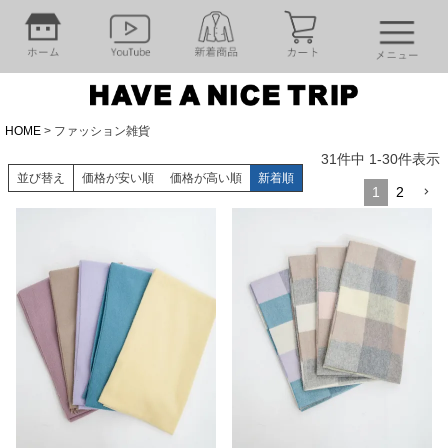
HOME
ファッション雑貨
31
件中
1
-
30
件表示
並び替え
価格が安い順
価格が高い順
新着順
1
2